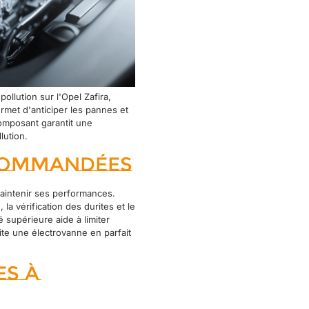
llution sur l'Opel Zafira,
ermet d'anticiper les pannes et
omposant garantit une
lution.
ecommandées
aintenir ses performances.
la vérification des durites et le
é supérieure aide à limiter
te une électrovanne en parfait
es à