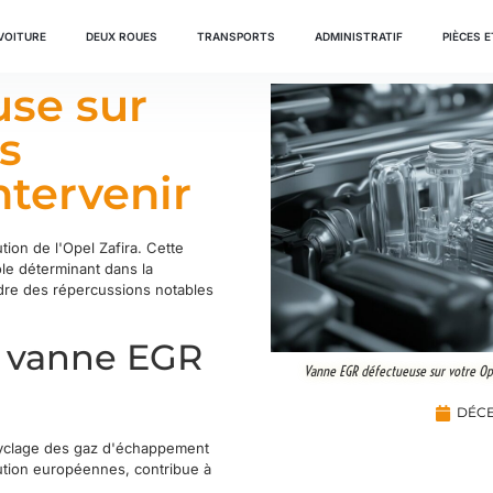
VOITURE
DEUX ROUES
TRANSPORTS
ADMINISTRATIF
PIÈCES 
se sur
es
tervenir
ion de l'Opel Zafira. Cette
ôle déterminant dans la
dre des répercussions notables
a vanne EGR
Vanne EGR défectueuse sur votre Ope
DÉCE
cyclage des gaz d'échappement
lution européennes, contribue à