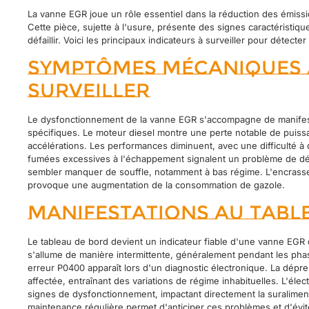
La vanne EGR joue un rôle essentiel dans la réduction des émissio
Cette pièce, sujette à l'usure, présente des signes caractéristiq
défaillir. Voici les principaux indicateurs à surveiller pour détec
Symptômes mécaniques 
surveiller
Le dysfonctionnement de la vanne EGR s'accompagne de manife
spécifiques. Le moteur diesel montre une perte notable de puissa
accélérations. Les performances diminuent, avec une difficulté à
fumées excessives à l'échappement signalent un problème de dé
sembler manquer de souffle, notamment à bas régime. L'encrass
provoque une augmentation de la consommation de gazole.
Manifestations au tabl
Le tableau de bord devient un indicateur fiable d'une vanne EGR
s'allume de manière intermittente, généralement pendant les pha
erreur P0400 apparaît lors d'un diagnostic électronique. La dépr
affectée, entraînant des variations de régime inhabituelles. L'él
signes de dysfonctionnement, impactant directement la suralimen
maintenance régulière permet d'anticiper ces problèmes et d'évit