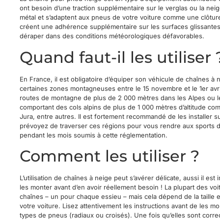
ont besoin d’une traction supplémentaire sur le verglas ou la neig
métal et s’adaptent aux pneus de votre voiture comme une clôture
créent une adhérence supplémentaire sur les surfaces glissante
déraper dans des conditions météorologiques défavorables.
Quand faut-il les utiliser 
En France, il est obligatoire d’équiper son véhicule de chaînes à 
certaines zones montagneuses entre le 15 novembre et le 1er avril
routes de montagne de plus de 2 000 mètres dans les Alpes ou 
comportant des cols alpins de plus de 1 000 mètres d’altitude c
Jura, entre autres. Il est fortement recommandé de les installer s
prévoyez de traverser ces régions pour vous rendre aux sports d
pendant les mois soumis à cette réglementation.
Comment les utiliser ?
L’utilisation de chaînes à neige peut s’avérer délicate, aussi il est
les monter avant d’en avoir réellement besoin ! La plupart des vo
chaînes – un pour chaque essieu – mais cela dépend de la taille 
votre voiture. Lisez attentivement les instructions avant de les mont
types de pneus (radiaux ou croisés). Une fois qu’elles sont correct