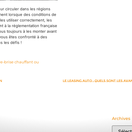
r circuler dans les régions
ment lorsque des conditions de
s utiliser correctement, les
t à la réglementation française
vous toujours à les monter avant
si vous êtes confronté à des
s les défis !
e-brise chauffant ou
on
Le leasing auto : quels sont les ava
Archives