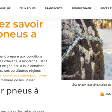
VOITURE
DEUX ROUES
TRANSPORTS
ADMINISTRATIF
PIÈCES 
ez savoir
 pneus a
ement préparé aux conditions
ces d’hiver à la montagne. Dans
 exigée par la loi à certaines
çaises ou d’autres régions
 nouvelles chaine pour pneu
manière de les utiliser.
Tout ce que vous devez savoir sur
ur pneus à
JANV
conçu pour les véhicules qui