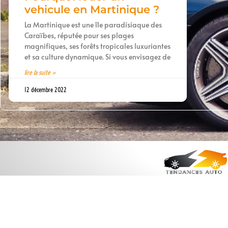
vehicule en Martinique ?
La Martinique est une île paradisiaque des
Caraïbes, réputée pour ses plages
magnifiques, ses forêts tropicales luxuriantes
et sa culture dynamique. Si vous envisagez de
lire la suite »
12 décembre 2022
Contact
¦ Les stylés de l’autoroute ¦
Mentions Légales